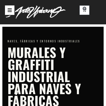
Ir
al
0
Carrito
contenido
NAVES, FÁBRICAS Y ENTORNOS INDUSTRIALES
MURALES Y
GRAFFITI
INDUSTRIAL
PARA NAVES Y
FÁBRICAS