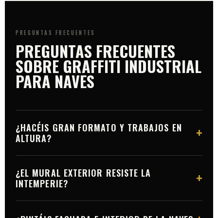
PREGUNTAS FRECUENTES
PREGUNTAS FRECUENTES
SOBRE GRAFFITI INDUSTRIAL
PARA NAVES
¿HACÉIS GRAN FORMATO Y TRABAJOS EN
+
ALTURA?
Sí. Disponemos de plataformas elevadoras y de la
¿EL MURAL EXTERIOR RESISTE LA
+
formación PRL y de trabajos en altura necesaria,
INTEMPERIE?
además de Seguro de Responsabilidad Civil. El gran
formato de +100 m² es una de nuestras
Sí. Para exteriores usamos materiales formulados
especialidades.