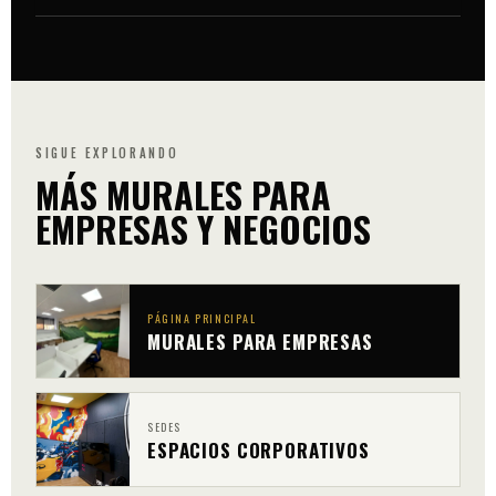
que lo validas.
Sí. Nos desplazamos por toda España —no solo
Madrid— con el desplazamiento incluido en el
presupuesto cerrado. Tenemos proyectos ejecutados
en distintas provincias.
SIGUE EXPLORANDO
MÁS MURALES PARA
EMPRESAS Y NEGOCIOS
PÁGINA PRINCIPAL
MURALES PARA EMPRESAS
SEDES
ESPACIOS CORPORATIVOS