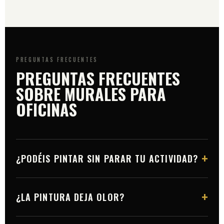
PREGUNTAS FRECUENTES
PREGUNTAS FRECUENTES
SOBRE MURALES PARA
OFICINAS
+
¿PODÉIS PINTAR SIN PARAR TU ACTIVIDAD?
Sí. Trabajamos por fases, en horario de cierre, de
+
¿LA PINTURA DEJA OLOR?
noche o en fin de semana, y protegemos mobiliario y
suelos. Tu actividad no se detiene en ningún
Usamos materiales de bajo olor y secado rápido,