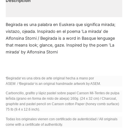
Descripción
Información adicional
Begirada es una palabra en Euskera que significa mirada;
vistazo, ojeada. Inspirado en el poema ‘La mirada’ de
Alfonsina Storni / Begirada is a word in Basque lenguage
that means look; glance, gaze. Inspired by the poem ‘La
mirada’ by Alfonsina Storni
Begirada
es una obra de arte original hecha a mano por
‘
‘
ASEM /
Begirada
is an original handmade artwork by ASEM.
‘
‘
Carboncillo, grafito y lápiz pastel sobre papel Canson Mi-Tentes de pulpa
teñida (grano en forma de nido de abeja) 160g. (24 x 32 cm) / Charcoal,
graphite and pastel pencil on Canson cotton Paper (honey comb surface)
75 lb (9.4 x 12.6 inch).
Todas los originales vienen con certificado de autenticidad / All originals
come with a certificate of authenticity.