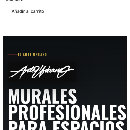
Añadir al carrito
EL ARTE URBANO
MURALES
PROFESIONALES
PARA ESPACIOS