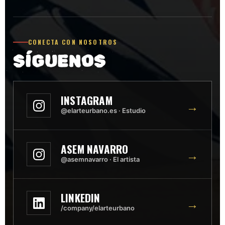
CONECTA CON NOSOTROS
SÍGUENOS
INSTAGRAM
→
@elarteurbano.es · Estudio
ASEM NAVARRO
→
@asemnavarro · El artista
LINKEDIN
→
/company/elarteurbano