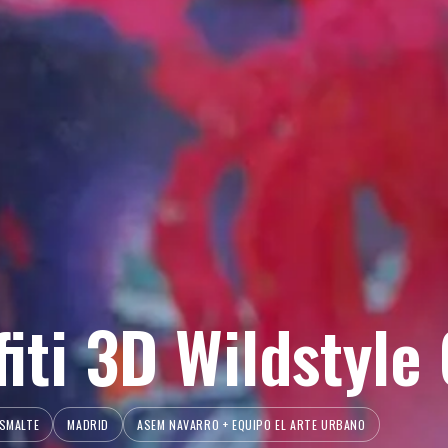
fiti 3D Wildstyle
ESMALTE
MADRID
ASEM NAVARRO + EQUIPO EL ARTE URBANO