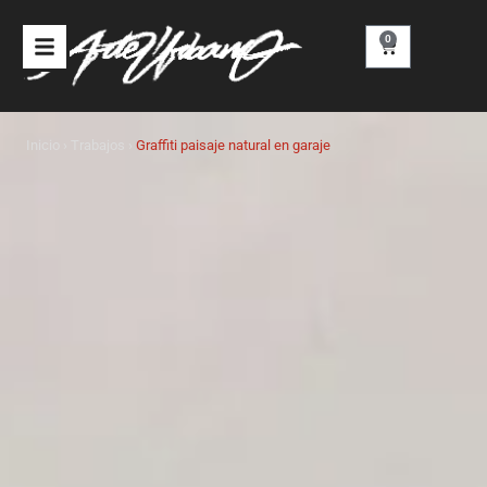
Ir
al
0
Carrito
contenido
Inicio
›
Trabajos
›
Graffiti paisaje natural en garaje