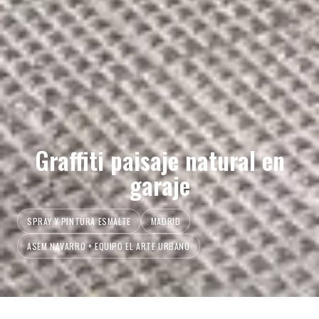
Graffiti paisaje natural en
garaje
SPRAY Y PINTURA ESMALTE
MADRID
ASEM NAVARRO + EQUIPO EL ARTE URBANO