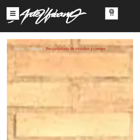
Ir
al
0
Carrito
contenido
Inicio
›
Trabajos
›
Recopilatorio de murales y cierres