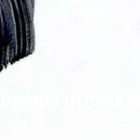
ligrafia urbana v
ARKERS Y ROTULADORES
MADRID
ASEM NAVARRO + EQUIPO EL ARTE URBA