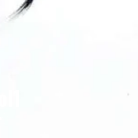
ol1
NO