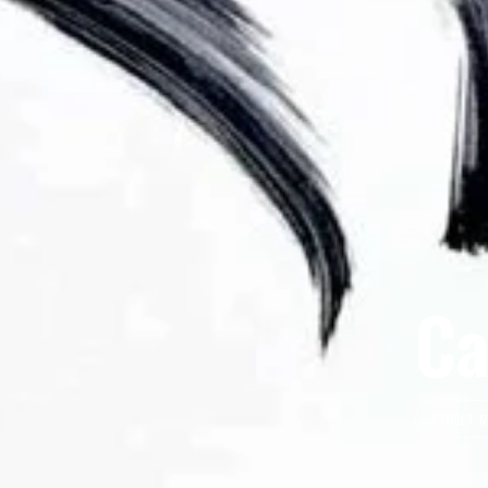
Ca
STREET M