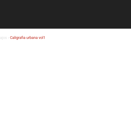
ajos
›
Caligrafia urbana vol1