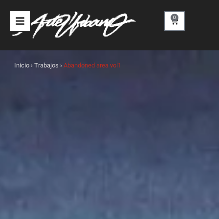
Ir
al
0
Carrito
contenido
Inicio
›
Trabajos
›
Abandoned area vol1