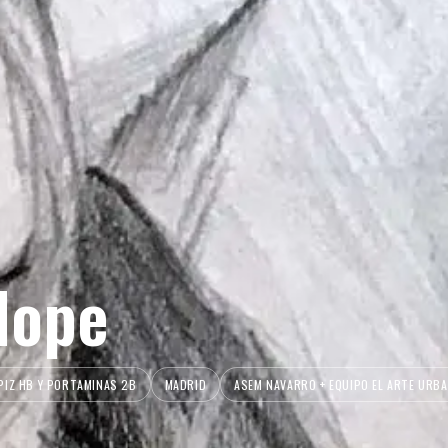
Hope
PIZ HB Y PORTAMINAS 2B
MADRID
ASEM NAVARRO + EQUIPO EL ARTE URB