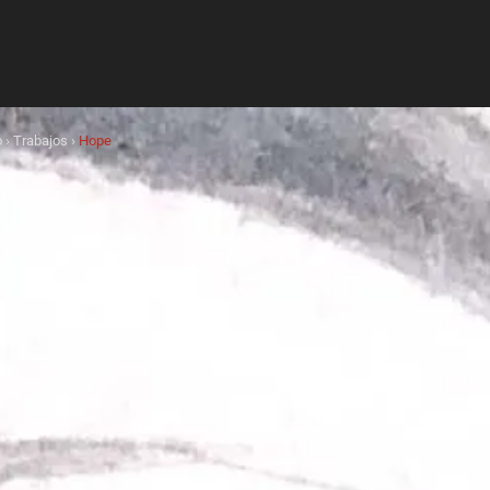
o
›
Trabajos
›
Hope