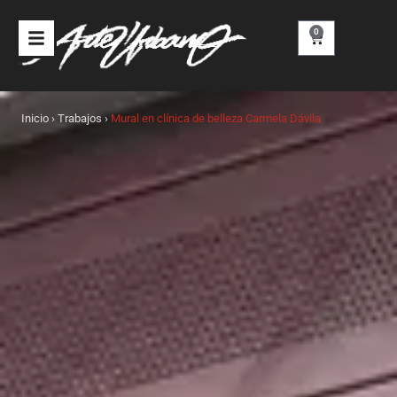
Ir
al
0
Carrito
contenido
Inicio
›
Trabajos
›
Mural en clínica de belleza Carmela Dávila