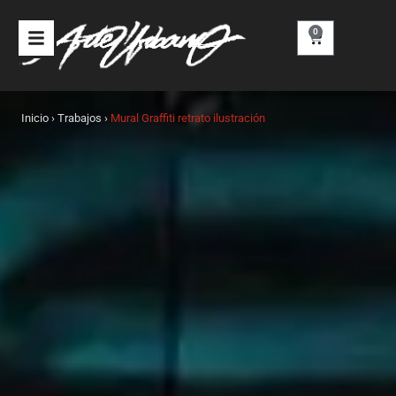
Ir
al
0
Carrito
contenido
Inicio
›
Trabajos
›
Mural Graffiti retrato ilustración