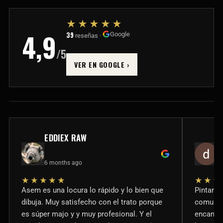
★★★★★
4,9
39
Google
reseñas ·
/5
VER EN GOOGLE ›
EDDIEX RAW
D
6 months ago
a
★★★★★
★★★
Asem es una locura lo rápido y lo bien que
Pintaron
dibuja. Muy satisfecho con el trato porque
comunida
es súper majo y y muy profesional. Y el
encantad