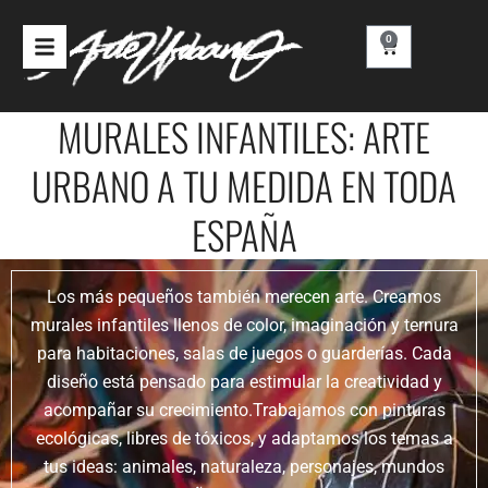
Ir
al
0
Carrito
contenido
MURALES INFANTILES: ARTE
URBANO A TU MEDIDA EN TODA
ESPAÑA
Los más pequeños también merecen arte. Creamos
murales infantiles llenos de color, imaginación y ternura
para habitaciones, salas de juegos o guarderías. Cada
diseño está pensado para estimular la creatividad y
acompañar su crecimiento.Trabajamos con pinturas
ecológicas, libres de tóxicos, y adaptamos los temas a
tus ideas: animales, naturaleza, personajes, mundos