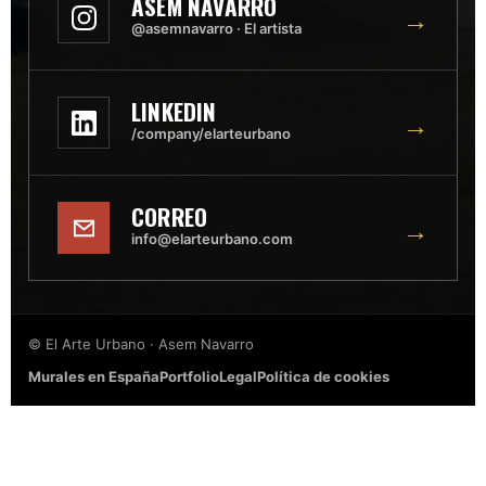
ASEM NAVARRO
→
@asemnavarro · El artista
LINKEDIN
→
/company/elarteurbano
CORREO
→
info@elarteurbano.com
© El Arte Urbano · Asem Navarro
Murales en España
Portfolio
Legal
Política de cookies