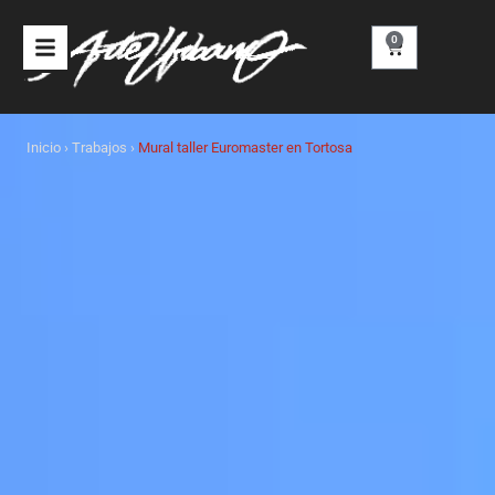
Ir
al
0
Carrito
contenido
Inicio
›
Trabajos
›
Mural taller Euromaster en Tortosa